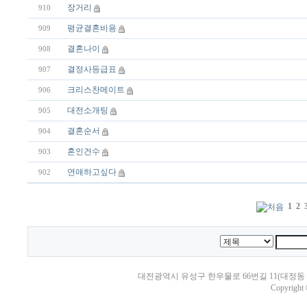
장거리
910
평균결혼비용
909
결혼나이
908
결정사등급표
907
크리스찬메이트
906
대전소개팅
905
결혼순서
904
혼인건수
903
연애하고싶다
902
1
2
대전광역시 유성구 한우물로 66번길 11(대정동 205-1
Copyright