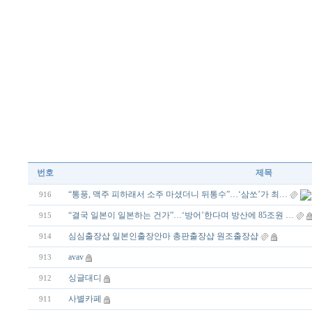
번호
제목
“통풍, 맥주 피하래서 소주 마셨더니 뒤통수”…‘삼쏘’가 최…
916
“결국 일본이 일본하는 건가”…‘방어’한다며 방산에 85조원 …
915
심심출장샵 일본인출장안마 총판출장샵 원조출장샵
914
avav
913
싱글대디
912
사별카페
911